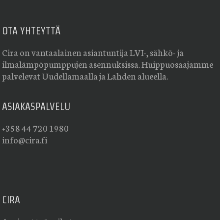
OTA YHTEYTTÄ
Cira on vantaalainen asiantuntija LVI-, sähkö- ja
ilmalämpöpumppujen asennuksissa. Huippuosaajamme
palvelevat Uudellamaalla ja Lahden alueella.
ASIAKASPALVELU
+358 44 720 1980
info@cira.fi
CIRA