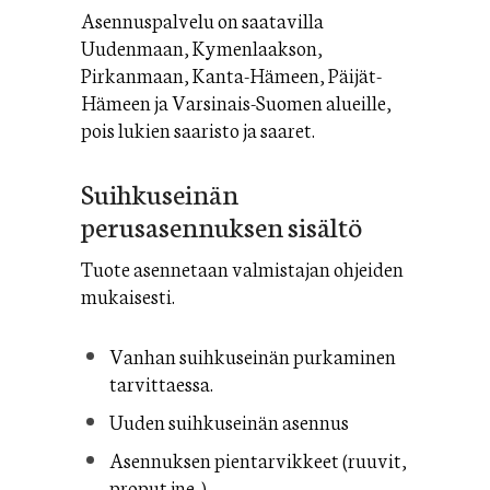
Asennuspalvelu on saatavilla
Uudenmaan, Kymenlaakson,
Pirkanmaan, Kanta-Hämeen, Päijät-
Hämeen ja Varsinais-Suomen alueille,
pois lukien saaristo ja saaret.
Suihkuseinän
perusasennuksen sisältö
Tuote asennetaan valmistajan ohjeiden
mukaisesti.
Vanhan suihkuseinän purkaminen
tarvittaessa.
Uuden suihkuseinän asennus
Asennuksen pientarvikkeet (ruuvit,
proput jne..)