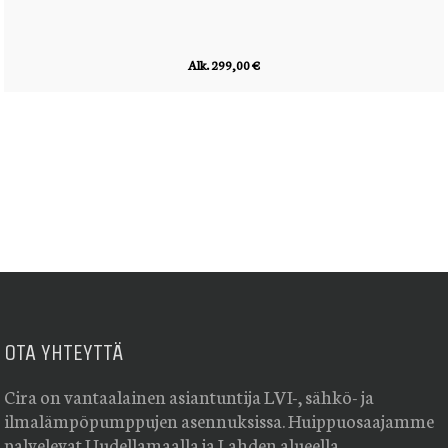
Alk. 299,00 €
OTA YHTEYTTÄ
Cira on vantaalainen asiantuntija LVI-, sähkö- ja
ilmalämpöpumppujen asennuksissa. Huippuosaajamme
palvelevat Uudellamaalla ja Lahden alueella.