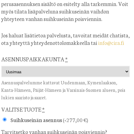
perusasennuksen sisältö on esitelty alla tarkemmin. Voit
myös tilata lisäpalveluna suihkuseinän vaihdon
yhteyteen vanhan suihkuseinän poisviennin.
Jos haluat lisätietoa palvelusta, tavoitat meidät chatista,
ota yhteyttä yhteydenottolomakkeella tai
info@cira.fi
ASENNUSPAIKKAKUNTA
*
Asennuspalvelumme kattavat Uudenmaan, Kymenlaakson,
Kanta-Hämeen, Päijät-Hämeen ja Varsinais-Suomen alueen, pois
lukien saaristo ja saaret.
VALITSE TUOTE
*
Suihkuseinän asennus
(
+277,00 €
)
Tarvitsetko vanhan suihkuseinän poisviennin?