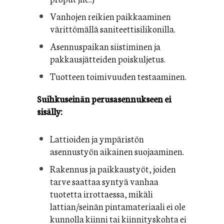
Vanhojen reikien paikkaaminen
värittömällä saniteettisilikonilla.
Asennuspaikan siistiminen ja
pakkausjätteiden poiskuljetus.
Tuotteen toimivuuden testaaminen.
Suihkuseinän perusasennukseen ei
sisälly:
Lattioiden ja ympäristön
asennustyön aikainen suojaaminen.
Rakennus ja paikkaustyöt, joiden
tarve saattaa syntyä vanhaa
tuotetta irrottaessa, mikäli
lattian/seinän pintamateriaali ei ole
kunnolla kiinni tai kiinnityskohta ei